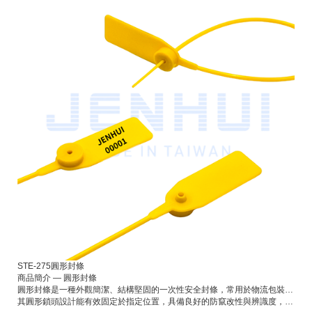
STE-275圓形封條
商品簡介 — 圓形封條
圓形封條是一種外觀簡潔、結構堅固的一次性安全封條，常用於物流包裝、貨櫃、倉儲及運輸環境中。
其圓形鎖頭設計能有效固定於指定位置，具備良好的防竄改性與辨識度，可依需求印製流水號或公司LOGO，方便追蹤與管理，確保貨物在運輸過程中的安全性與完整性。