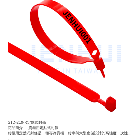
STD-210-R定點式封條
商品簡介 — 貨櫃用定點式封條
貨櫃用定點式封條是一種專為貨櫃、貨車與大型倉儲設計的高強度一次性安全封條。其結構穩固，需固定於專屬鎖孔或指定位置，能有效防止非法開啟與竄改，確保貨物在長途運輸過程中的安全性與完整性。