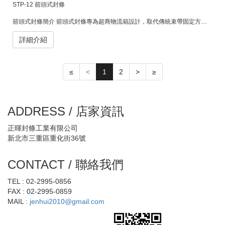
STP-12 箭頭式封條
箭頭式封條簡介 箭頭式封條專為超商物流箱設計，取代傳統束帶固定方式。其插扣式結構能快速安裝與拆卸，不需割束帶，避免損壞箱體，外觀整齊美觀，提升物流效率與包裝質感。
詳細介紹
≤
<
1
2
>
≥
ADDRESS / 店家資訊
正暉封條工業有限公司
新北市三重區重化街36號
CONTACT / 聯絡我們
TEL : 02-2995-0856
FAX : 02-2995-0859
MAIL :
jenhui2010@gmail.com