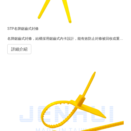
STP名牌鋸齒式封條
名牌鋸齒式封條，結構採用鋸齒式內卡設計，能有效防止封條被回收或重複使用。常用於物流箱、貨櫃、郵政、倉儲管理及各式運輸包裝，具備良好的識別性與防竄改性。可於封條上印製公司名稱、流水號、條碼或標誌，以便追蹤與辨識。
詳細介紹