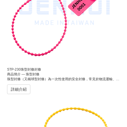
STP-230珠型封條封條
商品簡介 — 珠型封條
珠型封條（又稱球型封條）為一次性使用的安全封條，常見於物流運輸、倉儲管理、貨櫃封裝及郵件封緘等用途。其封鎖結構設計簡潔，使用時僅需穿入並拉緊，即可有效防止未經授權的開啟，達到防竄改、防盜封緘的目的。
詳細介紹