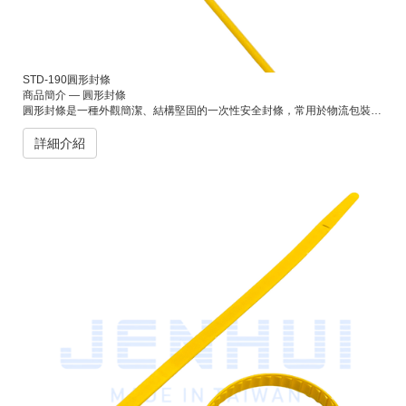
STD-190圓形封條
商品簡介 — 圓形封條
圓形封條是一種外觀簡潔、結構堅固的一次性安全封條，常用於物流包裝、貨櫃、倉儲及運輸環境中。其圓形鎖頭設計能有效固定於指定位置，具備良好的防竄改性與辨識度，可依需求印製流水號或公司LOGO，方便追蹤與管理，確保貨物在運輸過程中的安全性與完整性。
詳細介紹