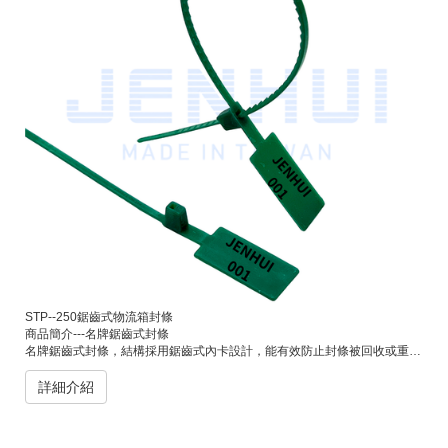
STP--250鋸齒式物流箱封條
商品簡介---名牌鋸齒式封條
名牌鋸齒式封條，結構採用鋸齒式內卡設計，能有效防止封條被回收或重複使用。常用於物流箱、貨櫃、郵政、倉儲管理及各式運輸包裝，具備良好的識別性與防竄改性。可於封條上印製公司名稱、流水號、條碼或標誌，以便追蹤與辨識。
詳細介紹