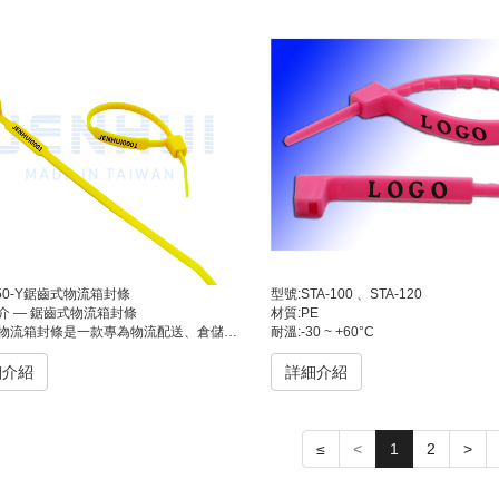
150-Y鋸齒式物流箱封條
型號:STA-100 、STA-120
介 — 鋸齒式物流箱封條
材質:PE
與運輸包裝所設計的高安全一次性封條。封條本體具備鋸齒狀止滑結構，能牢固咬合封口、不易鬆脫，同時兼顧美觀與操作便利。此款封條廣泛應用於超商物流箱、電商出貨箱及倉儲貨箱，能有效防止貨物在運輸途中被竄改或偷換，確保封箱完整性與安全性。
耐溫:-30 ~ +60°C
細介紹
詳細介紹
≤
<
1
2
>