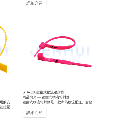
詳細介紹
STA-120鋸齒式物流箱封條
商品簡介 — 鋸齒式物流箱封條
郵件封緘等用途。
鋸齒式物流箱封條是一款專為物流配送、倉儲管理與運輸包裝所設計的高安全一次性封條。封條本體具備鋸齒狀止滑結構，能牢固咬合封口、不易鬆脫，同時兼顧美觀與操作便利。此款封條廣泛應用於超商物流箱、電商出貨箱及倉儲貨箱，能有效防止貨物在運輸途中被竄改或偷換，確保封箱完整性與安全性。
防盜封緘的目的。
詳細介紹