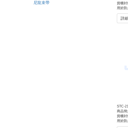
尼龍束帶
貨櫃封條是
用於防止貨物在運輸過程
詳
STC-
商品簡
貨櫃封條是
用於防止貨物在運輸過程