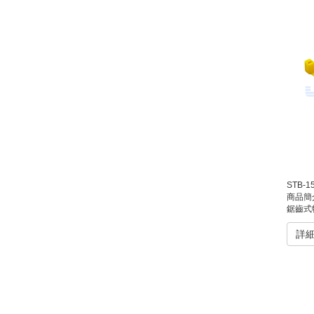
STB-
商品簡
鋸齒式物流箱封條是一款專為物流配送、倉儲管理
詳