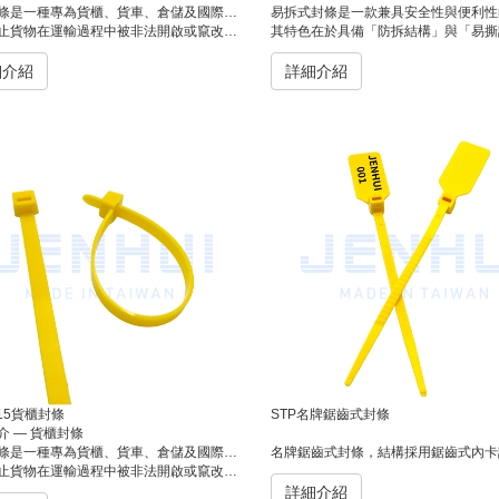
一種專為貨櫃、貨車、倉儲及國際物流設計的高安全一次性封條。
易拆式封條是一款兼具安全性與便利性的一次性封條，專為需要臨時固定及快速拆封的
中被非法開啟或竄改。其結構堅固、辨識性高，可印製流水號或條碼，便於管理與追蹤，是各大航運與物流公司保障貨物安全的標準配備。
其特色在於具備「防拆結構」與「易撕設計」，能有效防止未經授權開啟，同時不需任何工具即可徒手拆除。適用於物流包裝、倉儲管理、行李封鎖、
細介紹
詳細介紹
215貨櫃封條
STP名牌鋸齒式封條
介 — 貨櫃封條
一種專為貨櫃、貨車、倉儲及國際物流設計的高安全一次性封條。
名牌鋸齒式封條，結構採用鋸齒式內卡設計，能有效防止封條被回收或重複使用。常用於物流箱、貨櫃、郵政、倉儲管理及各式運輸包裝，具備良好的識別性與防竄改性。可於封條上印製公司名稱、流水
中被非法開啟或竄改。其結構堅固、辨識性高，可印製流水號或條碼，便於管理與追蹤，是各大航運與物流公司保障貨物安全的標準配備。
詳細介紹