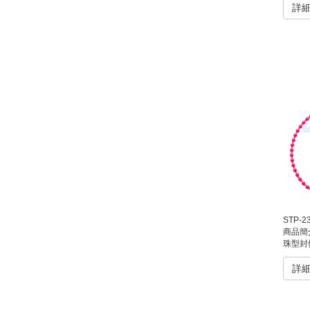
詳
STP-
商品簡
珠型封條（又稱球型封條）為一次性
詳