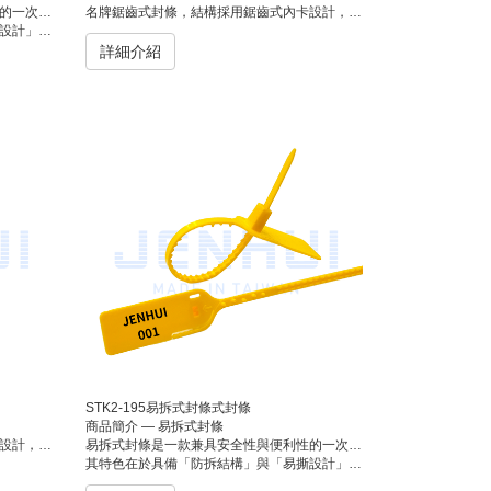
應用場景設計。
名牌鋸齒式封條，結構採用鋸齒式內卡設計，能有效防止封條被回收或重複使用。常用於物流箱、貨櫃、郵政、倉儲管理及各式運輸包裝，具備良好的識別性與防竄改性。可於封條上印製公司名稱、流水號、條碼或標誌，以便追蹤與辨識。
文件袋及電商出貨等用途。
詳細介紹
STK2-195易拆式封條式封條
商品簡介 — 易拆式封條
號、條碼或標誌，以便追蹤與辨識。
易拆式封條是一款兼具安全性與便利性的一次性封條，專為需要臨時固定及快速拆封的應用場景設計。
其特色在於具備「防拆結構」與「易撕設計」，能有效防止未經授權開啟，同時不需任何工具即可徒手拆除。適用於物流包裝、倉儲管理、行李封鎖、文件袋及電商出貨等用途。