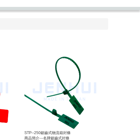
STP--250鋸齒式物流箱封條
商品簡介---名牌鋸齒式封條