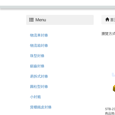
Menu
首
瀏覽方
物流車封條
物流箱封條
珠型封條
鋸齒封條
易拆式封條
圓柱型封條
小封籤
貨櫃鐵皮封條
STB-
商品簡